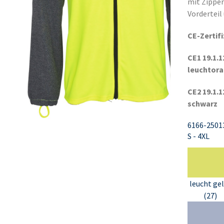
mit Zipper
Vorderteil
CE-Zertif
CE1 19.1.1
leuchtor
CE2 19.1.1
schwarz
6166-2501
S - 4XL
leucht ge
(27)