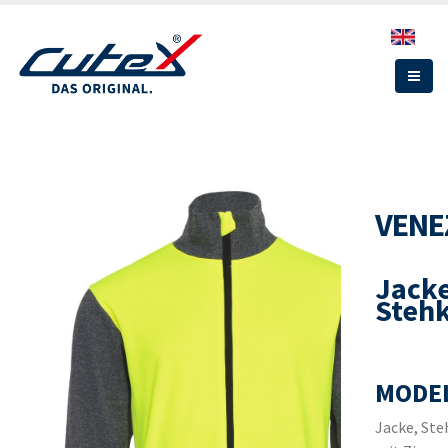
Direkt
zum
Inhalt
VENE
Jacke
Steh
MODEL
Jacke, Ste