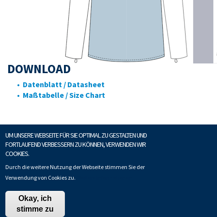
DOWNLOAD
• Datenblatt / Datasheet
• Maßtabelle / Size Chart
UM UNSERE WEBSEITE FÜR SIE OPTIMAL ZU GESTALTEN UND
FORTLAUFEND VERBESSERN ZU KÖNNEN, VERWENDEN WIR
COOKIES.
Datenschutz
Impressum
Copyright © Fuchshuber Techno-Tex GmbH
Durch die weitere Nutzung der Webseite stimmen Sie der
Verwendung von Cookies zu.
Weitere Informationen
Okay, ich
stimme zu