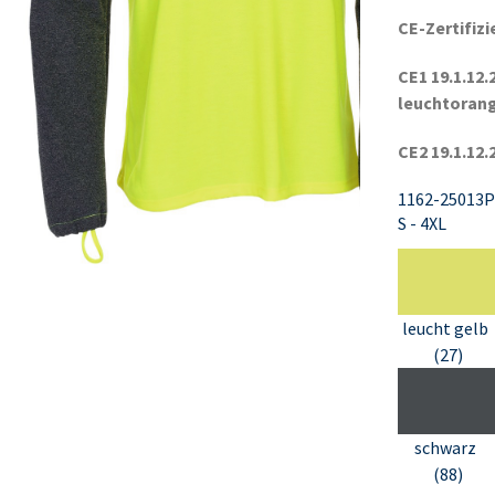
CE-Zertifiz
CE1 19.1.12.
leuchtoran
CE2 19.1.12.
1162-25013P
S - 4XL
leucht gelb
(27)
schwarz
(88)