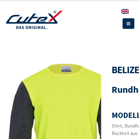
Direkt
zum
Inhalt
BELIZ
Rundha
MODEL
Shirt, Rundh
Rückteil aus