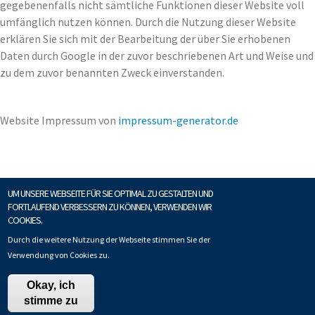
gegebenenfalls nicht sämtliche Funktionen dieser Website voll
umfänglich nutzen können. Durch die Nutzung dieser Website
erklären Sie sich mit der Bearbeitung der über Sie erhobenen
Daten durch Google in der zuvor beschriebenen Art und Weise und
zu dem zuvor benannten Zweck einverstanden.
Website Impressum von
impressum-generator.de
UM UNSERE WEBSEITE FÜR SIE OPTIMAL ZU GESTALTEN UND
FORTLAUFEND VERBESSERN ZU KÖNNEN, VERWENDEN WIR
COOKIES.
Datenschutz
Impressum
Copyright © Fuchshuber Techno-Tex GmbH
Durch die weitere Nutzung der Webseite stimmen Sie der
Verwendung von Cookies zu.
Weitere Informationen
Okay, ich
stimme zu
FOOTER